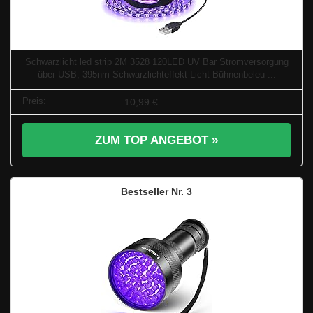
Schwarzlicht led strip 2M 3528 120LED UV Bar Stromversorgung
über USB, 395nm Schwarzlichteffekt Licht Bühnenbeleu ...
10,99 €
ZUM TOP ANGEBOT »
3