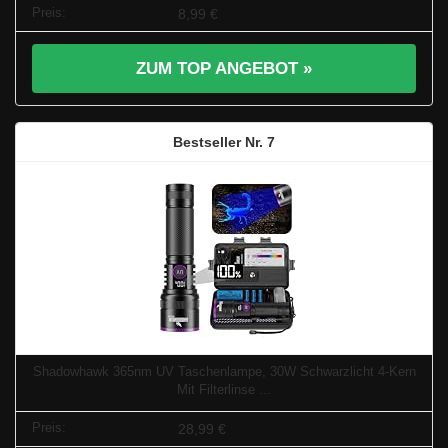
8,99 €
ZUM TOP ANGEBOT »
7
Shadowhawk 365nm UV Taschenlampe, 30W Schwarzlicht 4-Kern
Mit Filterlinse ...
28,99 €