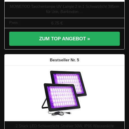
MOWETOO Taschenlampe UV Lampe 2 in 1 Schwarzlicht 395nm
für Urin, Banknoten ...
6,75 €
ZUM TOP ANGEBOT »
5
2 Stück LED Schwarzlicht Strahler 50W, IP66 Wasserdicht