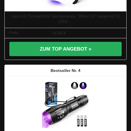
Lepro UV Schwarzlicht Taschenlampe, 395nm UV Lampe mit 51
LEDs ...
14,59 €
ZUM TOP ANGEBOT »
4