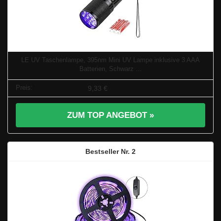
LE UV Taschenlampe, 395nm Mini UV Lampe inklusive 3 AAA
Batterien, Schwarz ...
9,33 €
ZUM TOP ANGEBOT »
2