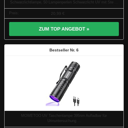
Schwarzlichtlampe, 50 Lampenperlen Schwarzlicht UV mit Ste ...
20,99 €
ZUM TOP ANGEBOT »
6
MOWETOO UV Taschenlampe 395nm Aufladbar für
Urinuntersuchung ...