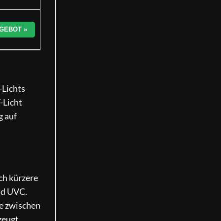
GEBOT »
-Lichts
-Licht
g auf
ch kürzere
nd UVC.
ge zwischen
zeugt.