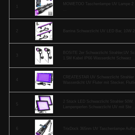
MOWETOO Taschenlampe UV Lampe 2 in 1
1
...
Barrina Schwarzlicht UV LED Bar, 10W 2
2
BOSITE 2er Schwarzlicht Strahler,UV Sc
3
1.5M Kabel IP66 Wasserdicht Schwarz ..
CREATESTAR UV Schwarzlicht Strahler 
4
Wasserdicht UV Fluter mit Stecker, Flutlic
2 Stück LED Schwarzlicht Strahler 50W,
5
Lampenperlen Schwarzlicht UV mit Ste ..
TrixDock 365nm UV Taschenlampe Auflad
6