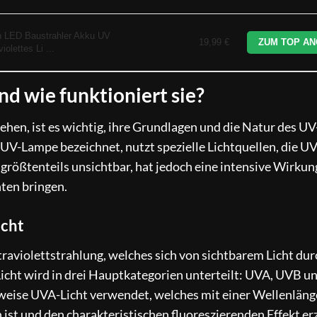
h LED Baustrahler Akku UV
19,99 €
ZUM TOP AN
olettes Li ...
d wie funktioniert sie?
ehen, ist es wichtig, ihre Grundlagen und die Natur des UV
 UV-Lampe bezeichnet, nutzt spezielle Lichtquellen, die UV
 größtenteils unsichtbar, hat jedoch eine intensive Wirkun
ten bringen.
icht
aviolettstrahlung, welches sich von sichtbarem Licht dur
icht wird in drei Hauptkategorien unterteilt: UVA, UVB u
rweise UVA-Licht verwendet, welches mit einer Wellenlän
ist und den charakteristischen fluoreszierenden Effekt er