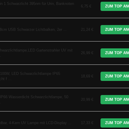
 Schwarzlicht 395nm für Urin, Banknoten
6,75 €
ZUM TOP AN
8cm USB Schwarzer Lichtbalken, 2er ...
21,24 €
ZUM TOP AN
hwarzlichtlampe,LED Gartenstrahler UV mit
26,99 €
ZUM TOP AN
.
100W, LED Schwarzlichtlampe IP65
18,69 €
ZUM TOP AN
ht f ...
 IP66 Wasserdicht Schwarzlichtlampe, 50
20,99 €
ZUM TOP AN
.
bar, 4-Kern UV Lampe mit LCD-Display ...
17,33 €
ZUM TOP AN