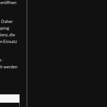
 eröffnen
. Daher
mping
ienz, die
en Einsatz
r-
eit werden