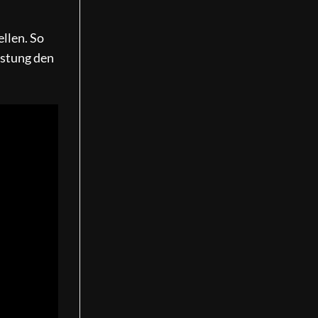
llen. So
istung den