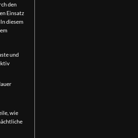
rch den
den Einsatz
 In diesem
dem
uste und
ktiv
dauer
ile, wie
nächtliche