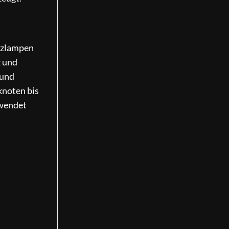
nzlampen
z und
 und
knoten bis
rwendet