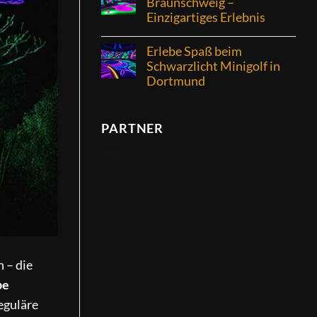
Braunschweig –
Einzigartiges Erlebnis
Erlebe Spaß beim
Schwarzlicht Minigolf in
Dortmund
PARTNER
 – die
pe
eguläre