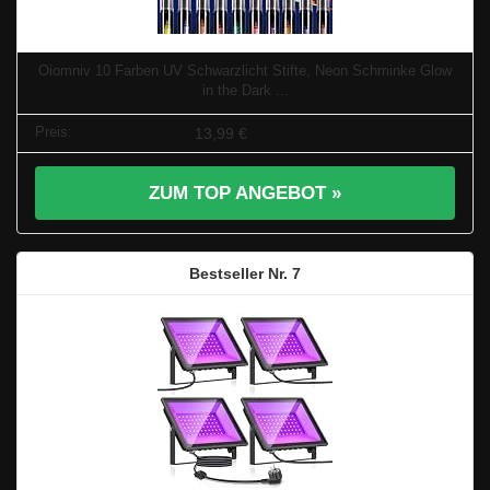
Oiomniv 10 Farben UV Schwarzlicht Stifte, Neon Schminke Glow
in the Dark ...
13,99 €
ZUM TOP ANGEBOT »
7