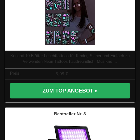
Konsait 10 Blätter Leuchttattoos für Kinder, Sicher und Einfach zu
Verwenden Neon Tattoos hautfreundlich, Musikno ...
5,99 €
ZUM TOP ANGEBOT »
3