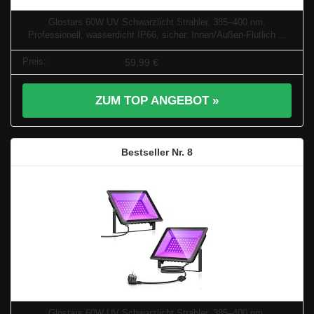
Glostars 60W UV Schwarzlicht Strahler, 385–400 nm.
Professionell, wasserdicht IP66, sicher. Innen/Außen-Flutlich ...
59,99 €
ZUM TOP ANGEBOT »
8
Glostars 60W UV Schwarzlicht Strahler, 385–400 nm.