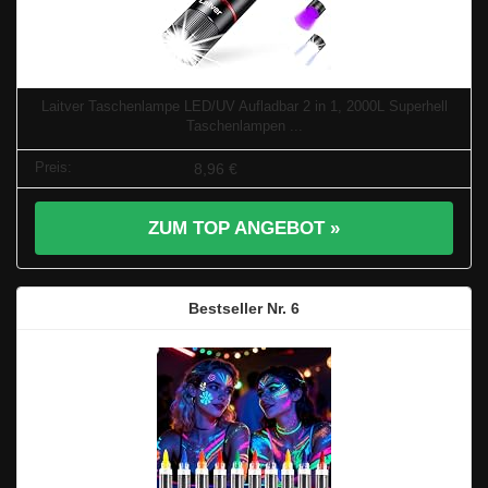
Laitver Taschenlampe LED/UV Aufladbar 2 in 1, 2000L Superhell
Taschenlampen ...
8,96 €
ZUM TOP ANGEBOT »
6