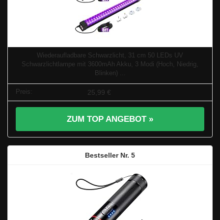
Wiederaufladbare Schwarzlicht, 31 cm 50 LEDs UV
Schwarzlichtlampe mit 3600mAh Akku, 3 Modi (Hoch, Niedrig,
Blinken) ...
25,99 €
ZUM TOP ANGEBOT »
5