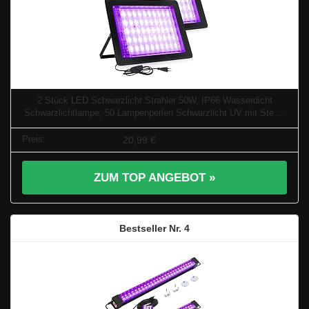
2 Stück LED Schwarzlicht Strahler 50W, IP66 Wasserdicht
Schwarzlichtlampe, 50 Lampenperlen Schwarzlicht UV mit Ste ...
20,99 €
ZUM TOP ANGEBOT »
4