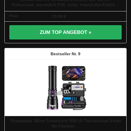
Professionell, wasserdicht IP66, sicher. Innen/Außen-Flutlich ...
29,99 €
ZUM TOP ANGEBOT »
9
Shadowhawk 365nm Schwarzlicht 30W UV Taschenlampe 4-Kern
Mit Filterlinse ...