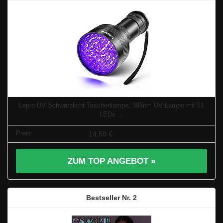
Lepro UV Schwarzlicht Taschenlampe, 395nm UV Lampe mit 51
LEDs ...
14,59 €
ZUM TOP ANGEBOT »
2