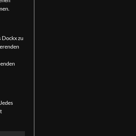
denen
men.
s Dockx zu
zierenden
nnenden
 Jedes
t