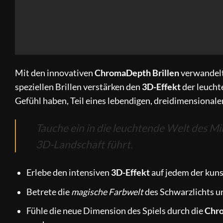
Mit den innovativen
ChromaDepth Brillen
verwandelt 
speziellen Brillen verstärken den
3D-Effekt
der leuch
Gefühl haben, Teil eines lebendigen, dreidimensionale
Tauche ein in die leuchtende Welt des Mini
3D-Landschaft führt.
Erlebe den intensiven
3D-Effekt
auf jedem der kuns
Betrete die
magische Farbwelt
des Schwarzlichts u
Fühle die neue Dimension des Spiels durch die
Chro