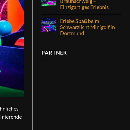
Braunschweig –
Einzigartiges Erlebnis
Erlebe Spaß beim
Schwarzlicht Minigolf in
Dortmund
PARTNER
hnliches
szinierende