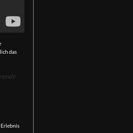
e
lich das
erende
 Erlebnis