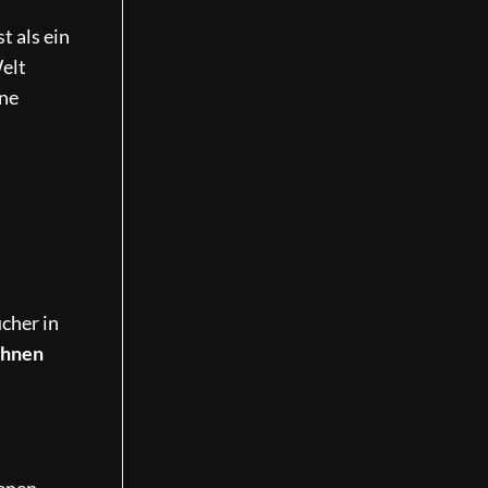
t als ein
Welt
ine
ucher in
ahnen