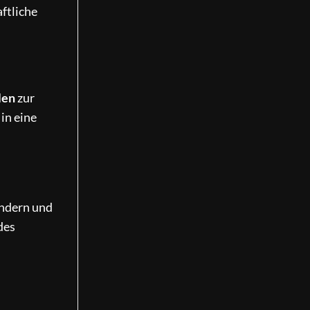
ftliche
len
zur
in eine
indern und
des